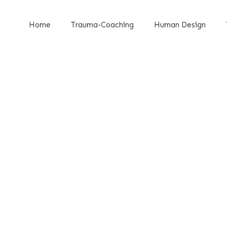
Home
Trauma-Coaching
Human Design
ntrum)
Human Design