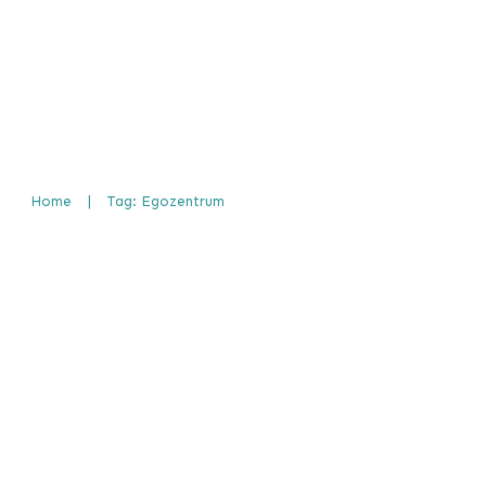
Home
|
Tag: Egozentrum
Das Herz-Zentrum (aka Ego-Ze