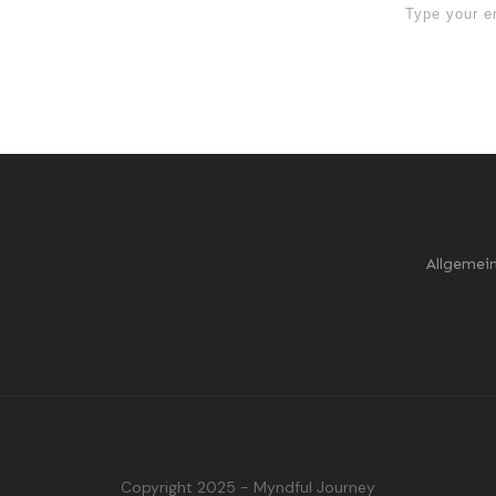
 Sign Up now
Allgemei
Copyright 2025 - Myndful Journey